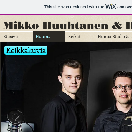
This site was designed with the
.com
web
Mikko Huuhtanen &
Etusivu
Huuma
Keikat
Humix Studio & D
Keikkakuvia